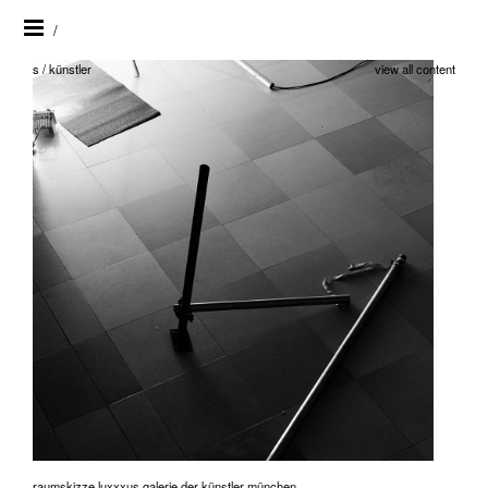
/
s / künstler
view all content
raumskizze luxxxus galerie der künstler münchen