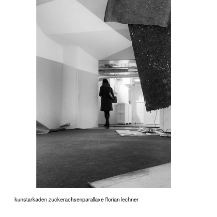
kunstarkaden zuckerachsenparallaxe florian lechner