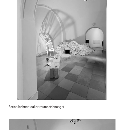
florian lechner tacker raumzeichnung 4