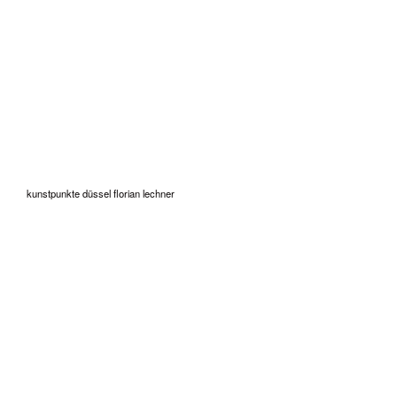
kunstpunkte düssel florian lechner